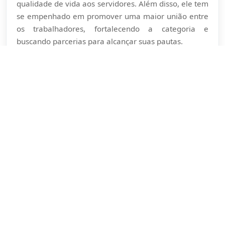
qualidade de vida aos servidores. Além disso, ele tem
se empenhado em promover uma maior união entre
os trabalhadores, fortalecendo a categoria e
buscando parcerias para alcançar suas pautas.
Como líder sindical, ele também busca conscientizar
os servidores sobre a importância da participação
ativa nas lutas coletivas, garantindo que suas vozes
sejam ouvidas e respeitadas.
REALIZAÇÕES
Indicações
Moções