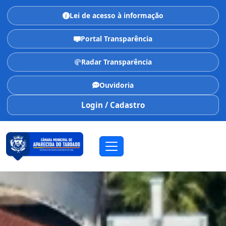
Lei de acesso à informação
Portal Transparência
Radar Transparência
Ouvidoria
Login / Cadastro
CÂMARA MUNICIPAL
Aparecida do Taboado