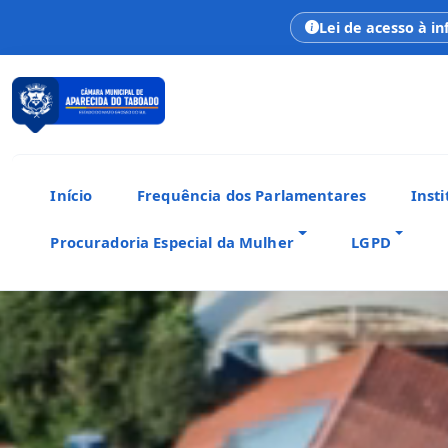
Lei de acesso à i
Início
Frequência dos Parlamentares
Insti
Procuradoria Especial da Mulher
LGPD
CÂMARA MUNICIPAL
Aparecida do Taboado