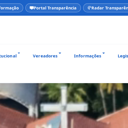
nformação
Portal Transparência
Radar Transparên
tucional
Vereadores
Informações
Legi