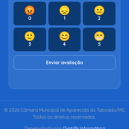
😡
😞
😐
0
1
2
🙂
😊
😁
3
4
5
Enviar avaliação
© 2026 Câmara Municipal de Aparecida do Taboado/MS.
Todos os direitos reservados.
Desenvolvido por:
Digit@r Informática