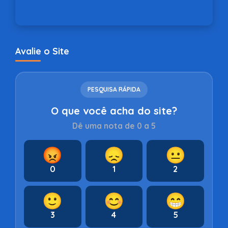
Avalie o Site
PESQUISA RÁPIDA
O que você acha do site?
Dê uma nota de 0 a 5
😡
😞
😐
0
1
2
🙂
😊
😁
3
4
5