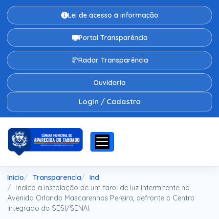
Lei de acesso à informação
Portal Transparência
Radar Transparência
Ouvidoria
Login / Cadastro
Inicio
Transparencia
Ind
Indica a instalação de um farol de luz intermitente na
Avenida Orlando Mascarenhas Pereira, defronte o Centro
Integrado do SESI/SENAI.