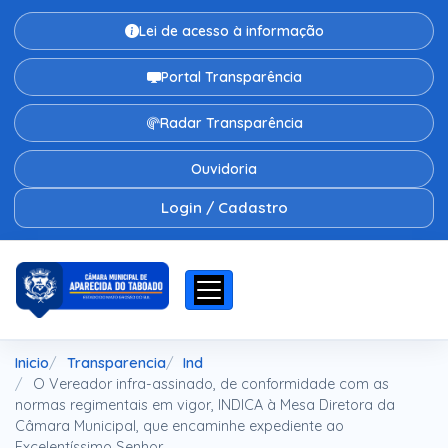
Lei de acesso à informação
Portal Transparência
Radar Transparência
Ouvidoria
Login / Cadastro
Inicio
Transparencia
Ind
O Vereador infra-assinado, de conformidade com as
normas regimentais em vigor, INDICA à Mesa Diretora da
Câmara Municipal, que encaminhe expediente ao
Excelentíssimo Senhor