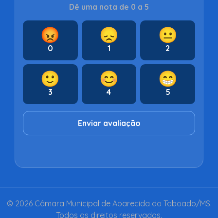
Dê uma nota de 0 a 5
😡
😞
😐
0
1
2
🙂
😊
😁
3
4
5
Enviar avaliação
© 2026 Câmara Municipal de Aparecida do Taboado/MS.
Todos os direitos reservados.