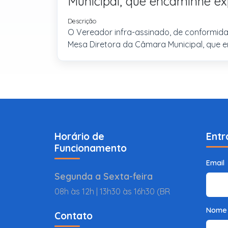
Municipal, que encaminhe ex
Descrição
O Vereador infra-assinado, de conformida
Mesa Diretora da Câmara Municipal, que 
Horário de
Entr
Funcionamento
Email
Segunda a Sexta-feira
08h às 12h | 13h30 às 16h30 (BR
Nome
Contato