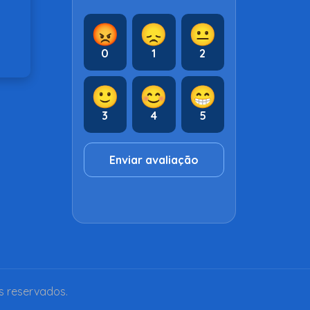
😡
😞
😐
0
1
2
🙂
😊
😁
3
4
5
Enviar avaliação
s reservados.