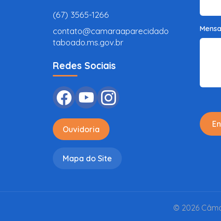
(67) 3565-1266
Mens
contato@camaraaparecidado
taboado.ms.gov.br
Redes Sociais
En
Ouvidoria
Mapa do Site
© 2026 Câmar