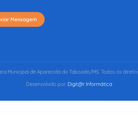
viar Mensagem
a Municipal de Aparecida do Taboado/MS. Todos os direito
Desenvolvido por:
Digit@r Informática