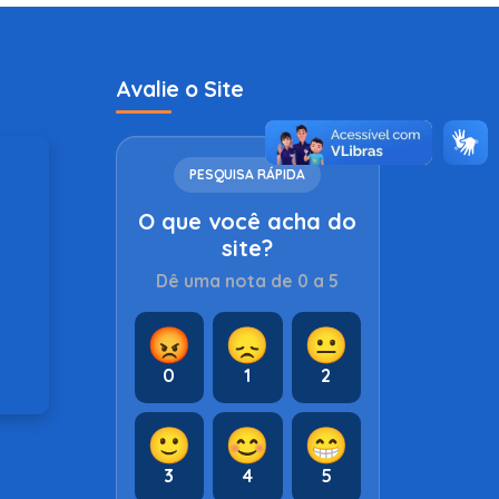
Avalie o Site
PESQUISA RÁPIDA
O que você acha do
site?
Dê uma nota de 0 a 5
😡
😞
😐
0
1
2
🙂
😊
😁
3
4
5