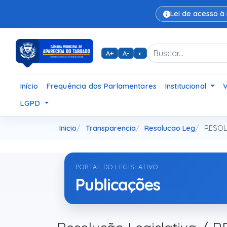
Lei de acesso à
A+
A-
◐
Início
Frequência dos Parlamentares
Institucional
LGPD
Inicio
Transparencia
Resolucao Leg
RESOLU
PORTAL DO LEGISLATIVO
Publicações