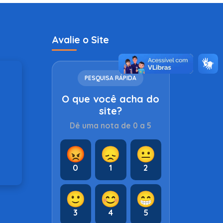
Avalie o Site
PESQUISA RÁPIDA
O que você acha do
site?
Dê uma nota de 0 a 5
😡
😞
😐
0
1
2
🙂
😊
😁
3
4
5