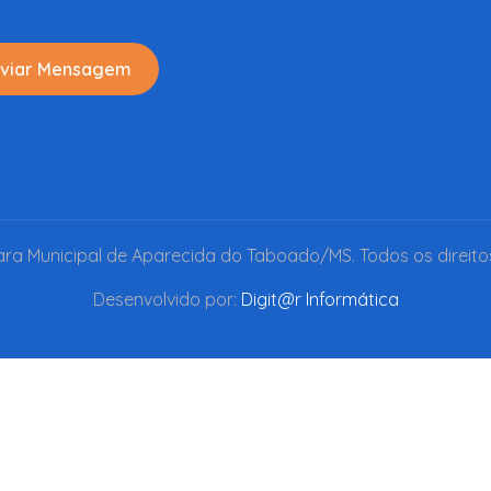
viar Mensagem
a Municipal de Aparecida do Taboado/MS. Todos os direito
Desenvolvido por:
Digit@r Informática