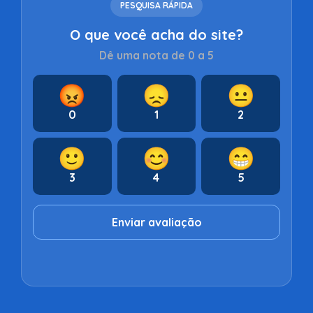
PESQUISA RÁPIDA
O que você acha do site?
Dê uma nota de 0 a 5
😡
😞
😐
0
1
2
🙂
😊
😁
3
4
5
Enviar avaliação