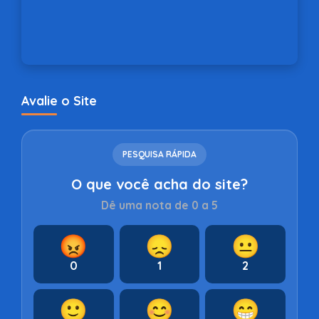
Avalie o Site
PESQUISA RÁPIDA
O que você acha do site?
Dê uma nota de 0 a 5
😡
😞
😐
0
1
2
🙂
😊
😁