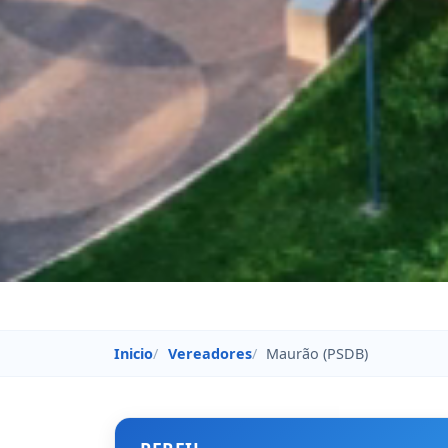
Inicio
Vereadores
Maurão (PSDB)