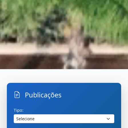
Publicações
Inicio
PublicacoesBuscar
Tipo: