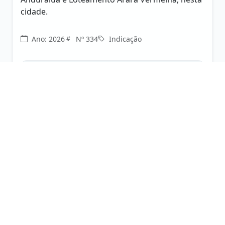
cidade.
Ano: 2026
Nº 334
Indicação
Anexos (1):
PDF
INDICAÇÃO Nº 333/2026
PATRICIA MARIA DOS SANTOS
Indica a implantação do “Cartão Ração”
destinado a auxiliar tutores de animais em
situação de vulnerabilidade social e financeira,
nesta cidade.