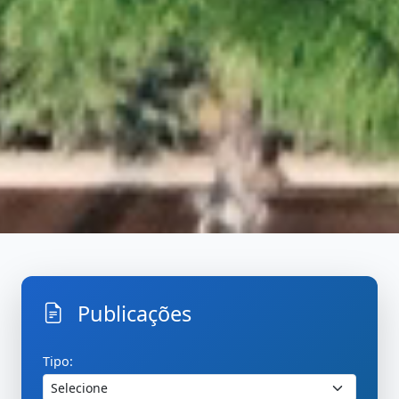
Publicações
Inicio
PublicacoesBuscar
Tipo: